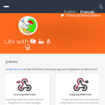
English
Français
Follow @DennisdeBest
Life with 🐘 🐳 🐧
💻