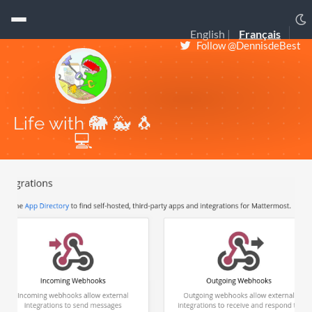
English
Français
Follow @DennisdeBest
Life with 🐘 🐳 🐧
💻